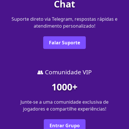
Chat
Suporte direto via Telegram, respostas rápidas e
atendimento personalizado!
Falar Suporte
👥 Comunidade VIP
1000+
Junte-se a uma comunidade exclusiva de
jogadores e compartilhe experiências!
Entrar Grupo