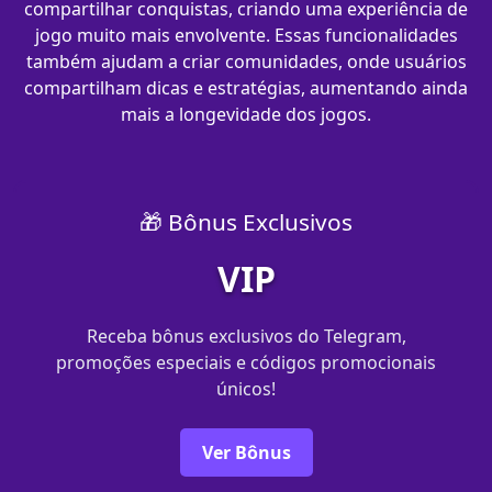
compartilhar conquistas, criando uma experiência de
jogo muito mais envolvente. Essas funcionalidades
também ajudam a criar comunidades, onde usuários
compartilham dicas e estratégias, aumentando ainda
mais a longevidade dos jogos.
🎁 Bônus Exclusivos
VIP
Receba bônus exclusivos do Telegram,
promoções especiais e códigos promocionais
únicos!
Ver Bônus