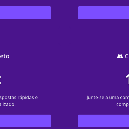
reto
👥 
t
espostas rápidas e
Junte-se a uma com
lizado!
compa
e