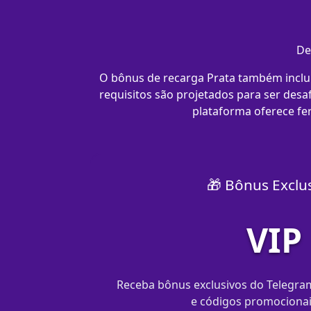
De
O bônus de recarga Prata também inclui 
requisitos são projetados para ser des
plataforma oferece fe
🎁 Bônus Exclu
VIP
Receba bônus exclusivos do Telegra
e códigos promocionai