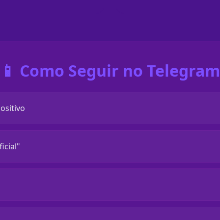
📱 Como Seguir no Telegram
ositivo
icial"