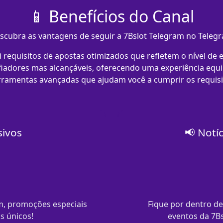
📱 Benefícios do Canal
scubra as vantagens de seguir a 7Bslot Telegram no Teleg
requisitos de apostas otimizados que refletem o nível de e
afiadores mas alcançáveis, oferecendo uma experiência equi
rramentas avançadas que ajudam você a cumprir os requisit
sivos
📢 Notí
m, promoções especiais
Fique por dentro d
s únicos!
eventos da 7B