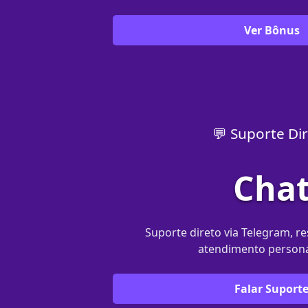
Ver Bônus
💬 Suporte Di
Cha
Suporte direto via Telegram, r
atendimento persona
Falar Suport