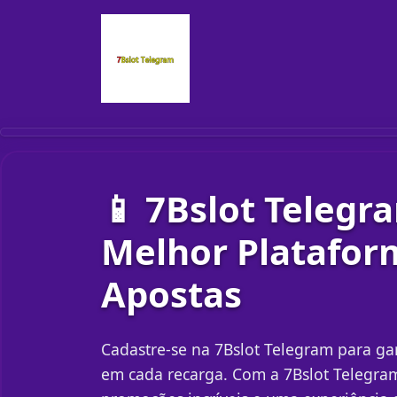
📱 7Bslot Telegr
Melhor Platafor
Apostas
Cadastre-se na 7Bslot Telegram para g
em cada recarga. Com a 7Bslot Telegram