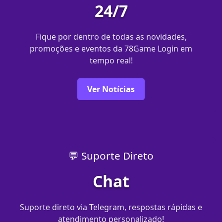
24/7
Fique por dentro de todas as novidades,
promoções e eventos da 78Game Login em
tempo real!
Ver Notícias
💬 Suporte Direto
Chat
Suporte direto via Telegram, respostas rápidas e
atendimento personalizado!