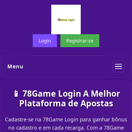
Login
Registrar-se
Menu
📱 78Game Login A Melhor
Plataforma de Apostas
Cadastre-se na 78Game Login para ganhar bônus
no cadastro e em cada recarga. Com a 78Game