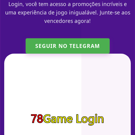
Login, você tem acesso a promoções incríveis e
uma experiência de jogo inigualável. Junte-se aos
vencedores agora!
SEGUIR NO TELEGRAM