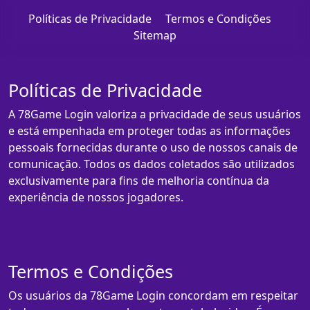
Políticas de Privacidade
Termos e Condições
Sitemap
Políticas de Privacidade
A 78Game Login valoriza a privacidade de seus usuários
e está empenhada em proteger todas as informações
pessoais fornecidas durante o uso de nossos canais de
comunicação. Todos os dados coletados são utilizados
exclusivamente para fins de melhoria contínua da
experiência de nossos jogadores.
Termos e Condições
Os usuários da 78Game Login concordam em respeitar