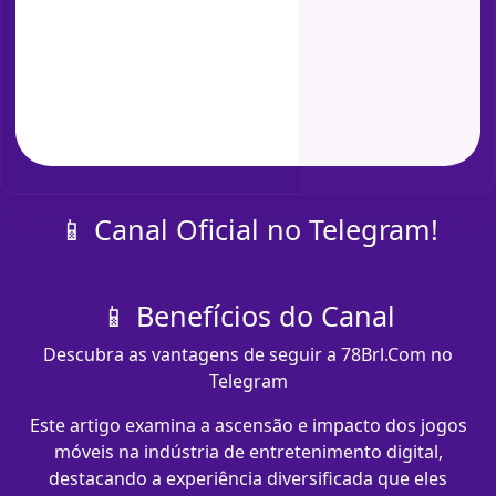
📱 Canal Oficial no Telegram!
📱 Benefícios do Canal
Descubra as vantagens de seguir a 78Brl.Com no
Telegram
Este artigo examina a ascensão e impacto dos jogos
móveis na indústria de entretenimento digital,
destacando a experiência diversificada que eles