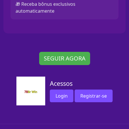
🎁 Receba bônus exclusivos
automaticamente
SEGUIR AGORA
Acessos
Login
Registrar-se