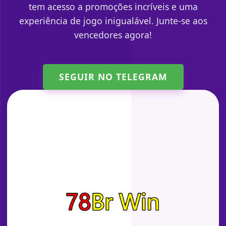
tem acesso a promoções incríveis e uma
experiência de jogo inigualável. Junte-se aos
vencedores agora!
SEGUIR NO TELEGRAM