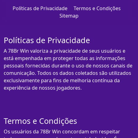
Políticas de Privacidade
Termos e Condições
Sitemap
Políticas de Privacidade
A 78Br Win valoriza a privacidade de seus usuários e
está empenhada em proteger todas as informações
pessoais fornecidas durante o uso de nossos canais de
comunicação. Todos os dados coletados são utilizados
exclusivamente para fins de melhoria contínua da
experiência de nossos jogadores.
Termos e Condições
Os usuários da 78Br Win concordam em respeitar