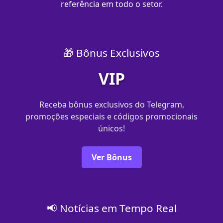
referência em todo o setor.
🎁 Bônus Exclusivos
VIP
Receba bônus exclusivos do Telegram,
promoções especiais e códigos promocionais
únicos!
Ver Bônus
📢 Notícias em Tempo Real