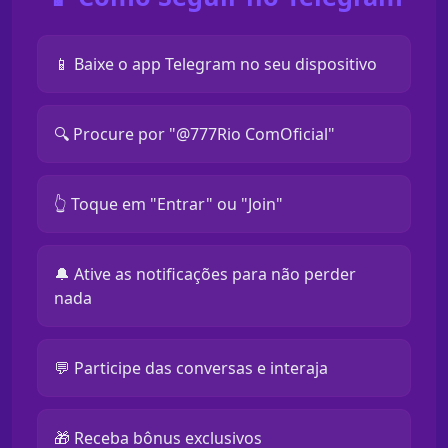
📱 Baixe o app Telegram no seu dispositivo
🔍 Procure por "@777Rio ComOficial"
👆 Toque em "Entrar" ou "Join"
🔔 Ative as notificações para não perder
nada
💬 Participe das conversas e interaja
🎁 Receba bônus exclusivos