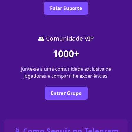
Falar Suporte
👥 Comunidade VIP
1000+
Junte-se a uma comunidade exclusiva de
jogadores e compartilhe experiências!
Entrar Grupo
📱 Como Seguir no Telegram