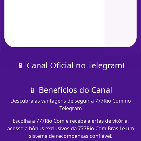
📱 Canal Oficial no Telegram!
📱 Benefícios do Canal
Descubra as vantagens de seguir a 777Rio Com no
Telegram
Escolha a 777Rio Com e receba alertas de vitória,
acesso a bônus exclusivos da 777Rio Com Brasil e um
sistema de recompensas confiável.