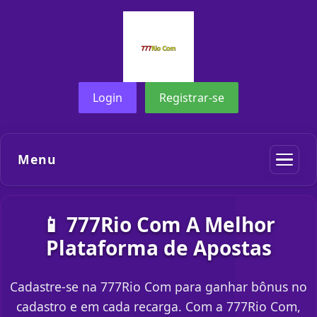
Login
Registrar-se
Menu
📱 777Rio Com A Melhor
Plataforma de Apostas
Cadastre-se na 777Rio Com para ganhar bônus no
cadastro e em cada recarga. Com a 777Rio Com,