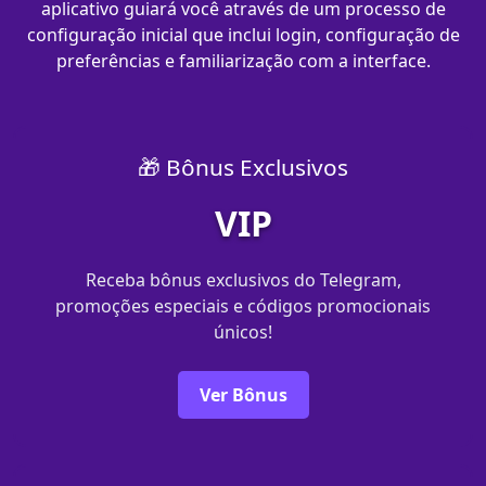
aplicativo guiará você através de um processo de
configuração inicial que inclui login, configuração de
preferências e familiarização com a interface.
🎁 Bônus Exclusivos
VIP
Receba bônus exclusivos do Telegram,
promoções especiais e códigos promocionais
únicos!
Ver Bônus