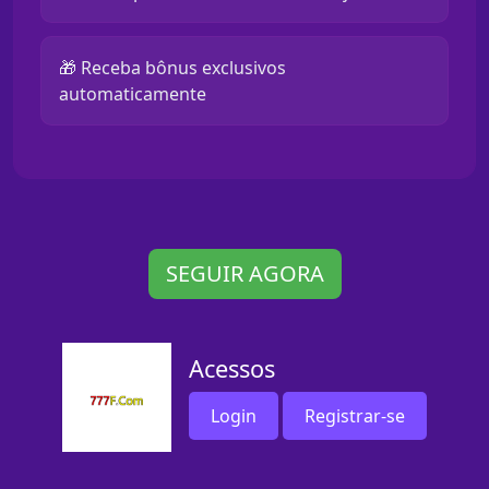
🎁 Receba bônus exclusivos
automaticamente
SEGUIR AGORA
Acessos
Login
Registrar-se