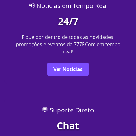
📢 Notícias em Tempo Real
24/7
Fique por dentro de todas as novidades,
promoções e eventos da 777F.Com em tempo
real!
Ver Notícias
💬 Suporte Direto
Chat