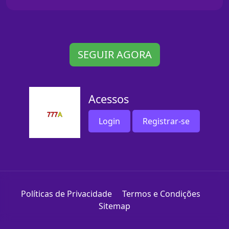
SEGUIR AGORA
Acessos
Login
Registrar-se
Políticas de Privacidade
Termos e Condições
Sitemap