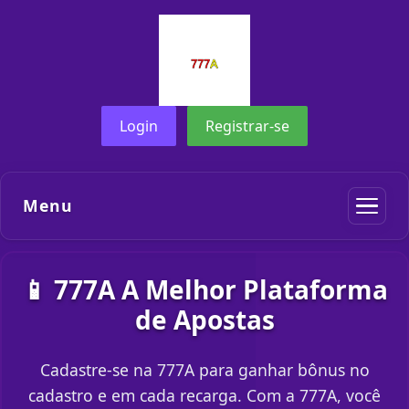
Login
Registrar-se
Menu
📱 777A A Melhor Plataforma
de Apostas
Cadastre-se na 777A para ganhar bônus no
cadastro e em cada recarga. Com a 777A, você