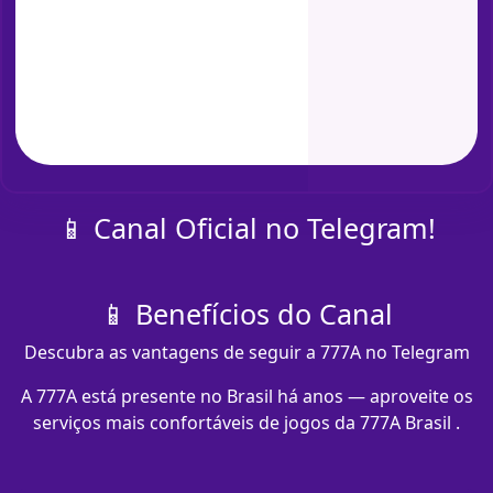
📱 Canal Oficial no Telegram!
📱 Benefícios do Canal
Descubra as vantagens de seguir a 777A no Telegram
A 777A está presente no Brasil há anos — aproveite os
serviços mais confortáveis de jogos da 777A Brasil .