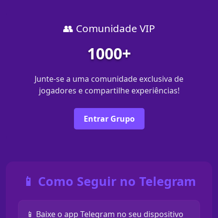
👥 Comunidade VIP
1000+
Junte-se a uma comunidade exclusiva de
jogadores e compartilhe experiências!
Entrar Grupo
📱 Como Seguir no Telegram
📱 Baixe o app Telegram no seu dispositivo