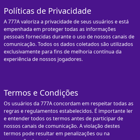
Políticas de Privacidade
A 777A valoriza a privacidade de seus usuários e está
empenhada em proteger todas as informações
pessoais fornecidas durante o uso de nossos canais de
comunicação. Todos os dados coletados são utilizados
exclusivamente para fins de melhoria contínua da
experiência de nossos jogadores.
Termos e Condições
Os usuários da 777A concordam em respeitar todas as
regras e regulamentos estabelecidos. É importante ler
e entender todos os termos antes de participar de
nossos canais de comunicação. A violação destes
termos pode resultar em penalizações ou na