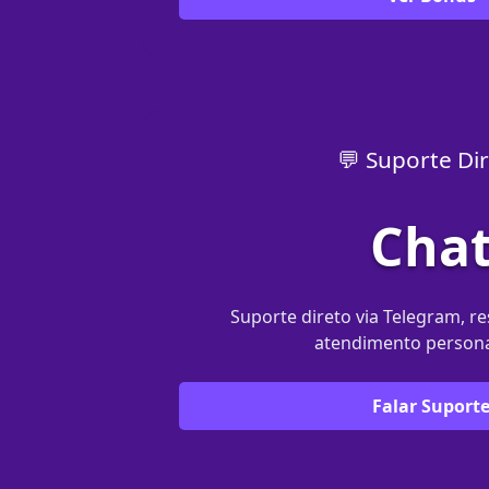
💬 Suporte Di
Cha
Suporte direto via Telegram, r
atendimento persona
Falar Suport