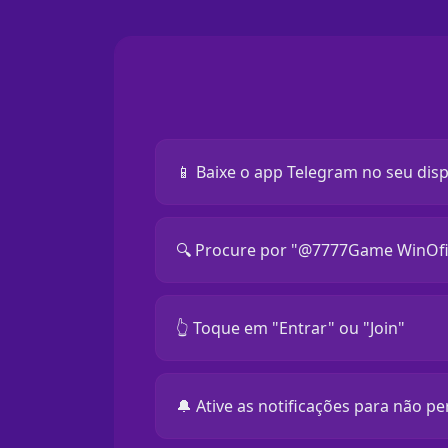
📱 Baixe o app Telegram no seu disp
🔍 Procure por "@7777Game WinOfi
👆 Toque em "Entrar" ou "Join"
🔔 Ative as notificações para não p