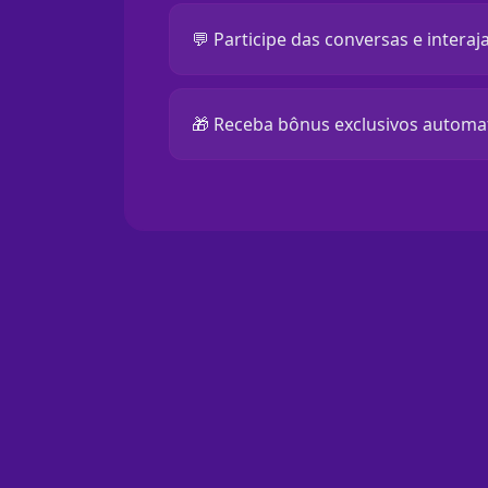
💬 Participe das conversas e interaj
🎁 Receba bônus exclusivos autom