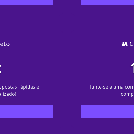
reto
👥 
t
espostas rápidas e
Junte-se a uma com
lizado!
compa
e