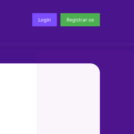
Login
Registrar-se