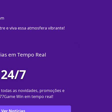
ram
e e viva essa atmosfera vibrante!
cias em Tempo Real
24/7
e todas as novidades, promoções e
777Game Win em tempo real!
Ver Notícias