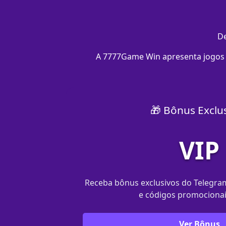
De
A 7777Game Win apresenta jogos c
🎁 Bônus Exclu
VIP
Receba bônus exclusivos do Telegra
e códigos promocionai
Ver Bônus