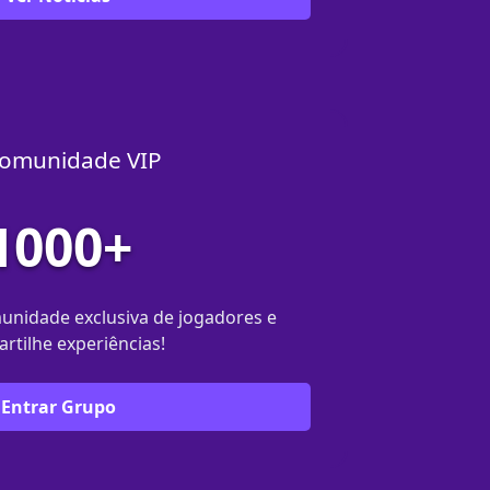
Comunidade VIP
1000+
unidade exclusiva de jogadores e
rtilhe experiências!
Entrar Grupo