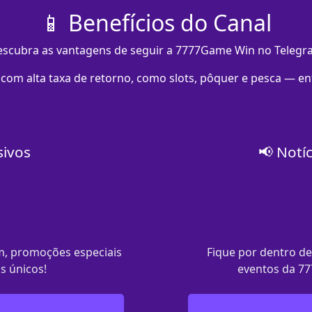
📱 Benefícios do Canal
scubra as vantagens de seguir a 7777Game Win no Teleg
om alta taxa de retorno, como slots, pôquer e pesca — entr
sivos
📢 Notí
m, promoções especiais
Fique por dentro d
s únicos!
eventos da 7