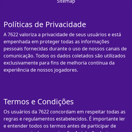
Sitemap
Políticas de Privacidade
A 7622 valoriza a privacidade de seus usuários e está
empenhada em proteger todas as informações
pessoais fornecidas durante o uso de nossos canais de
comunicação. Todos os dados coletados são utilizados
exclusivamente para fins de melhoria contínua da
experiência de nossos jogadores.
Termos e Condições
Os usuários da 7622 concordam em respeitar todas as
regras e regulamentos estabelecidos. É importante ler
e entender todos os termos antes de participar de