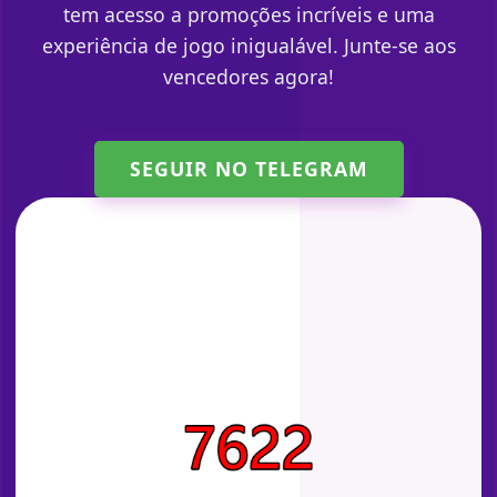
tem acesso a promoções incríveis e uma
experiência de jogo inigualável. Junte-se aos
vencedores agora!
SEGUIR NO TELEGRAM