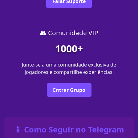
Falar Suporte
👥 Comunidade VIP
1000+
Junte-se a uma comunidade exclusiva de
jogadores e compartilhe experiências!
Entrar Grupo
📱 Como Seguir no Telegram