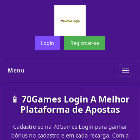
Login
Registrar-se
Menu
📱 70Games Login A Melhor
Plataforma de Apostas
Cadastre-se na 70Games Login para ganhar
bônus no cadastro e em cada recarga. Com a