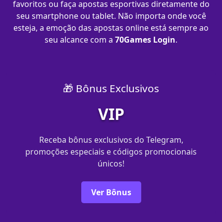
favoritos ou faça apostas esportivas diretamente do
seu smartphone ou tablet. Não importa onde você
esteja, a emoção das apostas online está sempre ao
seu alcance com a
70Games Login
.
🎁 Bônus Exclusivos
VIP
Receba bônus exclusivos do Telegram,
promoções especiais e códigos promocionais
únicos!
Ver Bônus