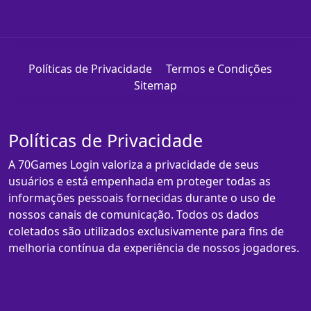
Políticas de Privacidade
Termos e Condições
Sitemap
Políticas de Privacidade
A 70Games Login valoriza a privacidade de seus
usuários e está empenhada em proteger todas as
informações pessoais fornecidas durante o uso de
nossos canais de comunicação. Todos os dados
coletados são utilizados exclusivamente para fins de
melhoria contínua da experiência de nossos jogadores.