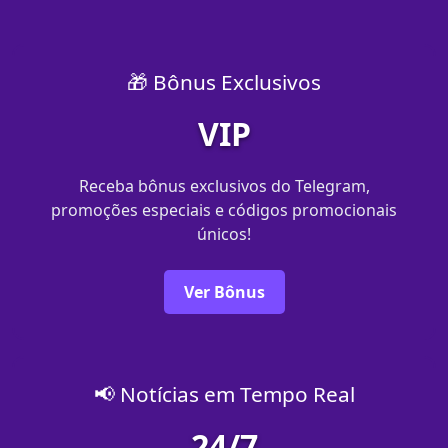
🎁 Bônus Exclusivos
VIP
Receba bônus exclusivos do Telegram,
promoções especiais e códigos promocionais
únicos!
Ver Bônus
📢 Notícias em Tempo Real
24/7