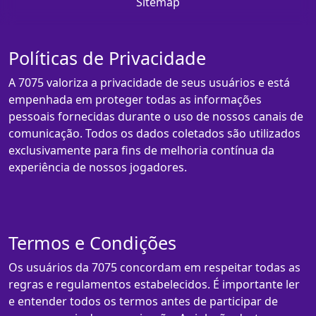
Sitemap
Políticas de Privacidade
A 7075 valoriza a privacidade de seus usuários e está
empenhada em proteger todas as informações
pessoais fornecidas durante o uso de nossos canais de
comunicação. Todos os dados coletados são utilizados
exclusivamente para fins de melhoria contínua da
experiência de nossos jogadores.
Termos e Condições
Os usuários da 7075 concordam em respeitar todas as
regras e regulamentos estabelecidos. É importante ler
e entender todos os termos antes de participar de