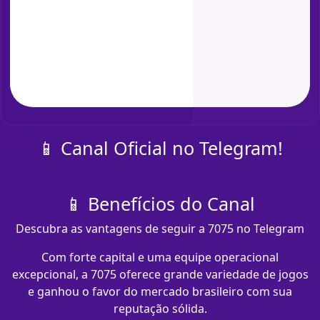
📱 Canal Oficial no Telegram!
📱 Benefícios do Canal
Descubra as vantagens de seguir a 7075 no Telegram
Com forte capital e uma equipe operacional
excepcional, a 7075 oferece grande variedade de jogos
e ganhou o favor do mercado brasileiro com sua
reputação sólida.