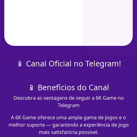
📱 Canal Oficial no Telegram!
📱 Benefícios do Canal
Descubra as vantagens de seguir a 6K Game no
Telegram
A 6K Game oferece uma ampla gama de jogos e o
melhor suporte — garantindo a experiência de jogo
mais satisfatória possível.