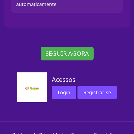
automaticamente
SEGUIR AGORA
Acessos
Login
Registrar-se