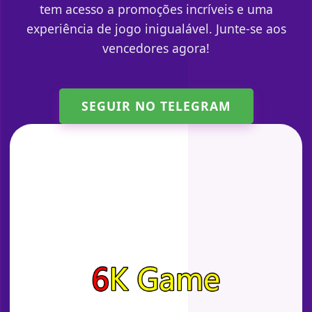
tem acesso a promoções incríveis e uma
experiência de jogo inigualável. Junte-se aos
vencedores agora!
SEGUIR NO TELEGRAM