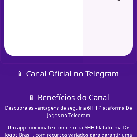
📱 Canal Oficial no Telegram!
📱 Benefícios do Canal
Descubra as vantagens de seguir a 6HH Plataforma De
Jogos no Telegram
Um app funcional e completo da 6HH Plataforma De
Jogos Brasil , com recursos variados para garantir uma