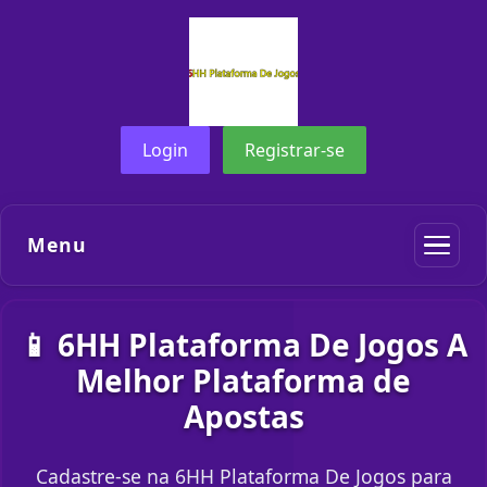
Login
Registrar-se
Menu
📱 6HH Plataforma De Jogos A
Melhor Plataforma de
Apostas
Cadastre-se na 6HH Plataforma De Jogos para