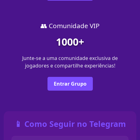
👥 Comunidade VIP
1000+
Junte-se a uma comunidade exclusiva de
jogadores e compartilhe experiências!
Entrar Grupo
📱 Como Seguir no Telegram