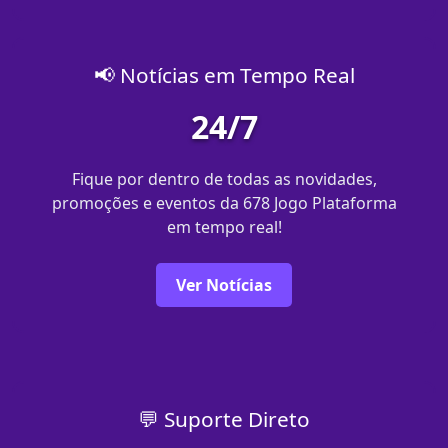
📢 Notícias em Tempo Real
24/7
Fique por dentro de todas as novidades,
promoções e eventos da 678 Jogo Plataforma
em tempo real!
Ver Notícias
💬 Suporte Direto