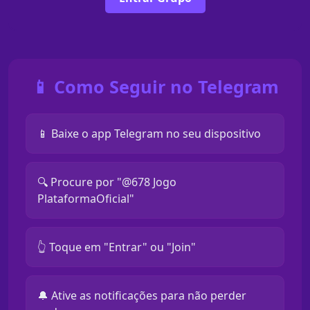
📱 Como Seguir no Telegram
📱 Baixe o app Telegram no seu dispositivo
🔍 Procure por "@678 Jogo
PlataformaOficial"
👆 Toque em "Entrar" ou "Join"
🔔 Ative as notificações para não perder