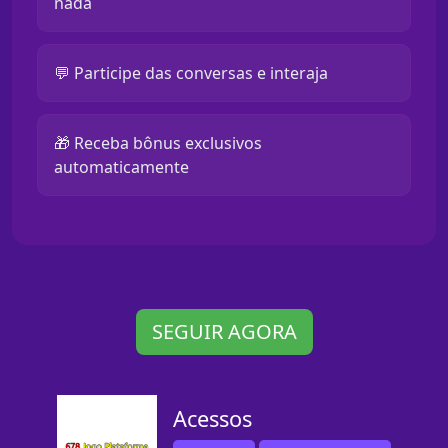
nada
💬 Participe das conversas e interaja
🎁 Receba bônus exclusivos
automaticamente
SEGUIR AGORA
Acessos