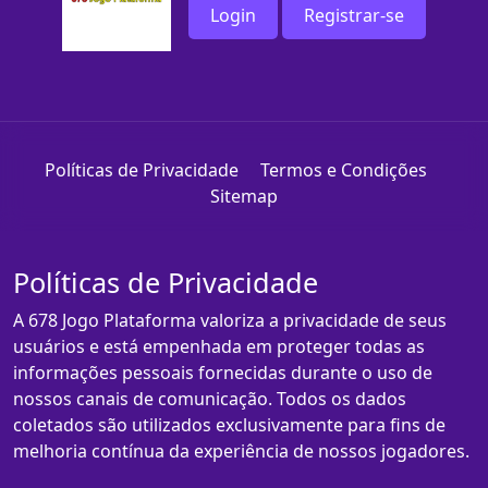
Login
Registrar-se
Políticas de Privacidade
Termos e Condições
Sitemap
Políticas de Privacidade
A 678 Jogo Plataforma valoriza a privacidade de seus
usuários e está empenhada em proteger todas as
informações pessoais fornecidas durante o uso de
nossos canais de comunicação. Todos os dados
coletados são utilizados exclusivamente para fins de
melhoria contínua da experiência de nossos jogadores.