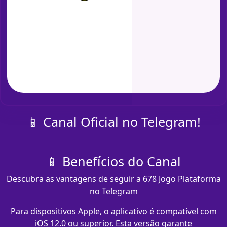
📱 Canal Oficial no Telegram!
📱 Benefícios do Canal
Descubra as vantagens de seguir a 678 Jogo Plataforma
no Telegram
Para dispositivos Apple, o aplicativo é compatível com
iOS 12.0 ou superior. Esta versão garante