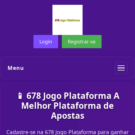
Login
Registrar-se
Menu
📱 678 Jogo Plataforma A
Melhor Plataforma de
Apostas
Cadastre-se na 678 Jogo Plataforma para ganhar