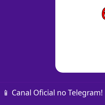
📱 Canal Oficial no Telegram!