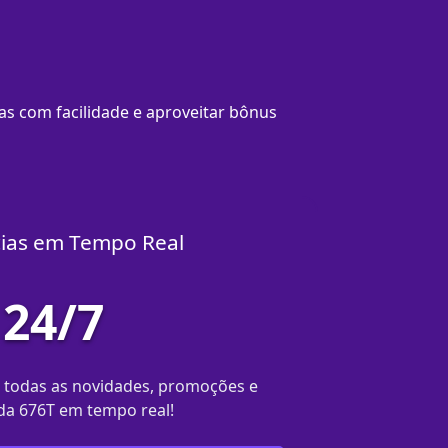
as com facilidade e aproveitar bônus
cias em Tempo Real
24/7
e todas as novidades, promoções e
da 676T em tempo real!