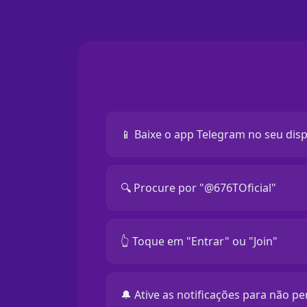
📱 Baixe o app Telegram no seu disp
🔍 Procure por "@676TOficial"
👆 Toque em "Entrar" ou "Join"
🔔 Ative as notificações para não p