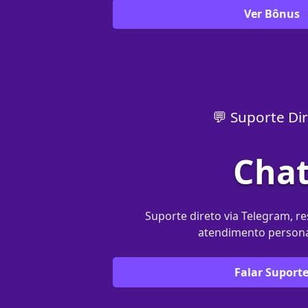
Ver Bônus
💬 Suporte Di
Cha
Suporte direto via Telegram, r
atendimento persona
Falar Suport