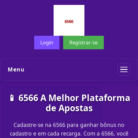
Login
Registrar-se
Menu
📱 6566 A Melhor Plataforma
de Apostas
Cadastre-se na 6566 para ganhar bônus no
cadastro e em cada recarga. Com a 6566, você