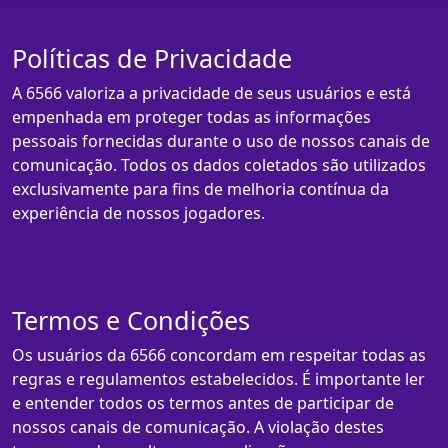
Políticas de Privacidade
A 6566 valoriza a privacidade de seus usuários e está
empenhada em proteger todas as informações
pessoais fornecidas durante o uso de nossos canais de
comunicação. Todos os dados coletados são utilizados
exclusivamente para fins de melhoria contínua da
experiência de nossos jogadores.
Termos e Condições
Os usuários da 6566 concordam em respeitar todas as
regras e regulamentos estabelecidos. É importante ler
e entender todos os termos antes de participar de
nossos canais de comunicação. A violação destes