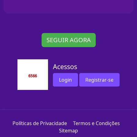
SEGUIR AGORA
Acessos
Login
Registrar-se
Políticas de Privacidade
Termos e Condições
Sitemap