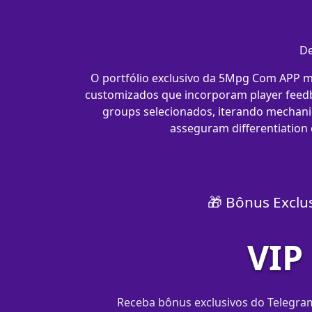
De
O portfólio exclusivo da 5Mpg Com APP mat
customizados que incorporam player feedb
groups selecionados, iterando mechani
asseguram differentiation 
🎁 Bônus Exclu
VIP
Receba bônus exclusivos do Telegra