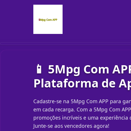
📱 5Mpg Com AP
Plataforma de A
Cadastre-se na 5Mpg Com APP para gan
em cada recarga. Com a 5Mpg Com APP,
promoções incríveis e uma experiência d
Junte-se aos vencedores agora!