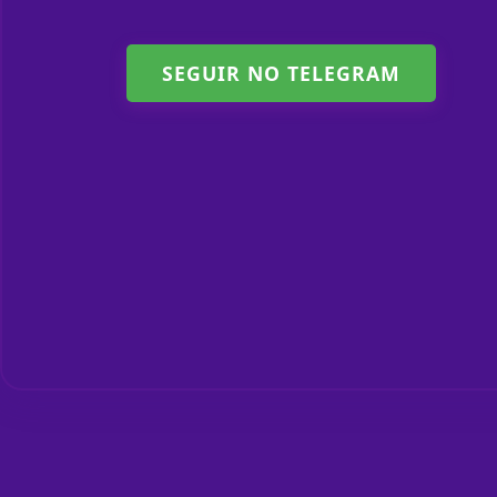
SEGUIR NO TELEGRAM