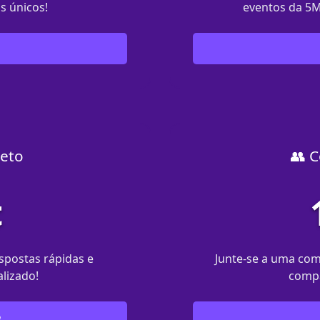
s únicos!
eventos da 5
reto
👥 
t
espostas rápidas e
Junte-se a uma com
lizado!
compa
e