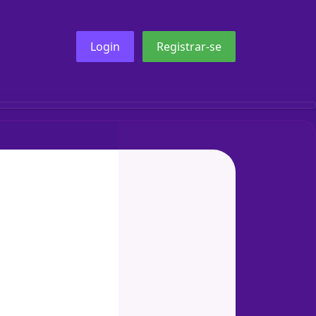
Login
Registrar-se