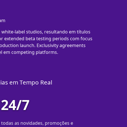
ram
white-label studios, resultando em títulos
r extended beta testing periods com focus
duction launch. Exclusivity agreements
vel em competing platforms.
cias em Tempo Real
24/7
e todas as novidades, promoções e