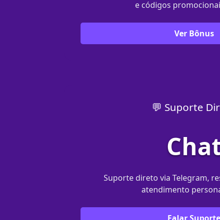
e códigos promocionai
Ver Bônus
💬 Suporte Di
Cha
Suporte direto via Telegram, r
atendimento persona
Falar Suport