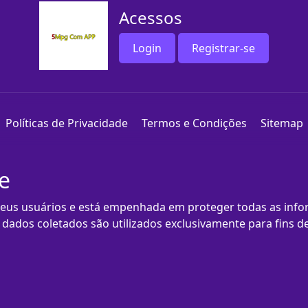
Acessos
Login
Registrar-se
Políticas de Privacidade
Termos e Condições
Sitemap
de
seus usuários e está empenhada em proteger todas as info
dados coletados são utilizados exclusivamente para fins d