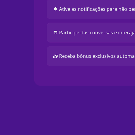
🔔 Ative as notificações para não p
💬 Participe das conversas e interaj
🎁 Receba bônus exclusivos autom