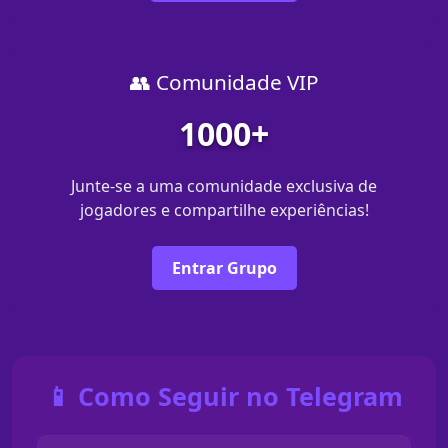
👥 Comunidade VIP
1000+
Junte-se a uma comunidade exclusiva de
jogadores e compartilhe experiências!
Entrar Grupo
📱 Como Seguir no Telegram