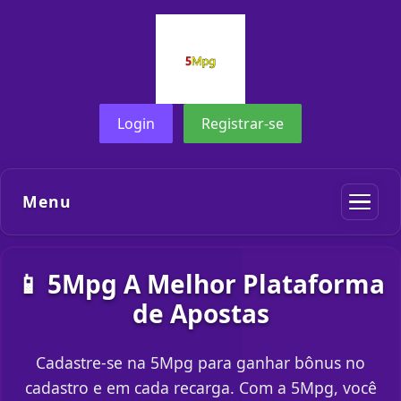
Login
Registrar-se
Menu
📱 5Mpg A Melhor Plataforma
de Apostas
Cadastre-se na 5Mpg para ganhar bônus no
cadastro e em cada recarga. Com a 5Mpg, você