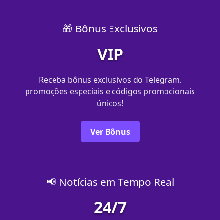
🎁 Bônus Exclusivos
VIP
Receba bônus exclusivos do Telegram,
promoções especiais e códigos promocionais
únicos!
Ver Bônus
📢 Notícias em Tempo Real
24/7