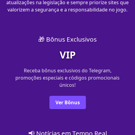
atualizações na legislação e sempre priorize sites que
valorizem a segurança e a responsabilidade no jogo.
🎁 Bônus Exclusivos
VIP
Receba bônus exclusivos do Telegram,
promoções especiais e códigos promocionais
únicos!
Ver Bônus
📢 Notícias em Tempo Real