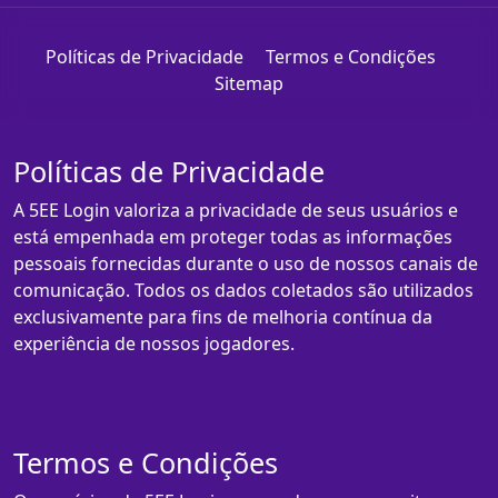
Políticas de Privacidade
Termos e Condições
Sitemap
Políticas de Privacidade
A 5EE Login valoriza a privacidade de seus usuários e
está empenhada em proteger todas as informações
pessoais fornecidas durante o uso de nossos canais de
comunicação. Todos os dados coletados são utilizados
exclusivamente para fins de melhoria contínua da
experiência de nossos jogadores.
Termos e Condições