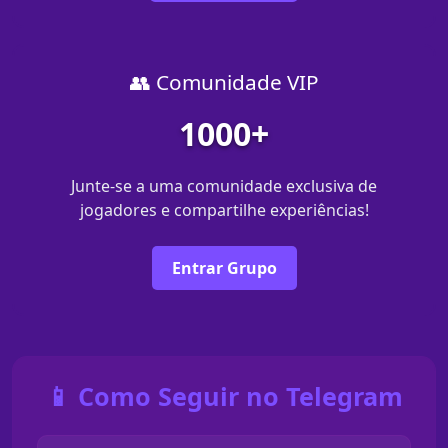
👥 Comunidade VIP
1000+
Junte-se a uma comunidade exclusiva de
jogadores e compartilhe experiências!
Entrar Grupo
📱 Como Seguir no Telegram