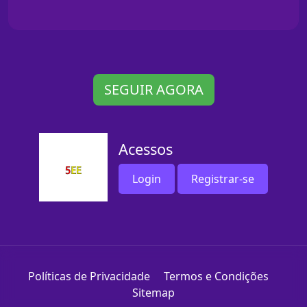
SEGUIR AGORA
Acessos
Login
Registrar-se
Políticas de Privacidade
Termos e Condições
Sitemap