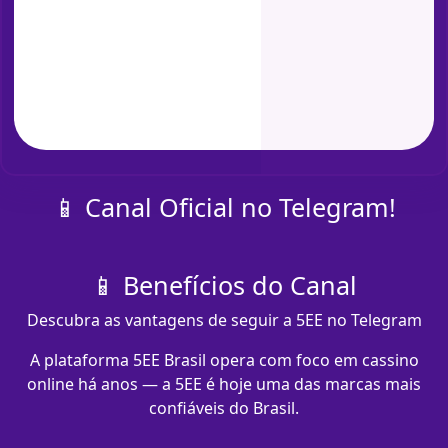
📱 Canal Oficial no Telegram!
📱 Benefícios do Canal
Descubra as vantagens de seguir a 5EE no Telegram
A plataforma 5EE Brasil opera com foco em cassino
online há anos — a 5EE é hoje uma das marcas mais
confiáveis do Brasil.