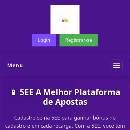
Login
Registrar-se
Menu
📱 5EE A Melhor Plataforma
de Apostas
Cadastre-se na 5EE para ganhar bônus no
cadastro e em cada recarga. Com a 5EE, você tem