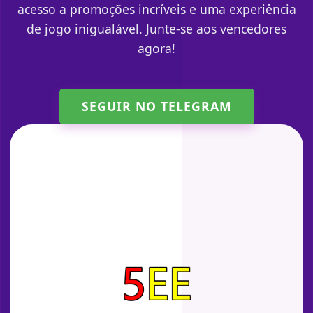
acesso a promoções incríveis e uma experiência
de jogo inigualável. Junte-se aos vencedores
agora!
SEGUIR NO TELEGRAM