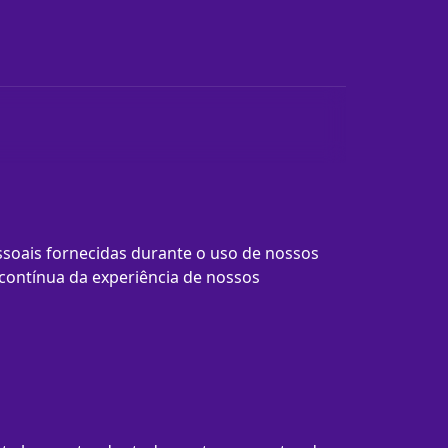
ssoais fornecidas durante o uso de nossos
 contínua da experiência de nossos