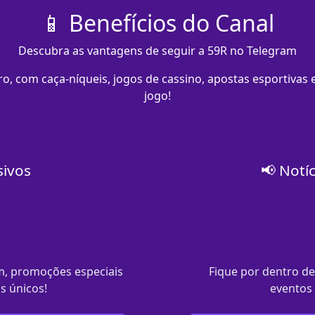
📱 Benefícios do Canal
Descubra as vantagens de seguir a 59R no Telegram
ro, com caça-níqueis, jogos de cassino, apostas esportivas 
jogo!
sivos
📢 Notí
m, promoções especiais
Fique por dentro d
s únicos!
eventos