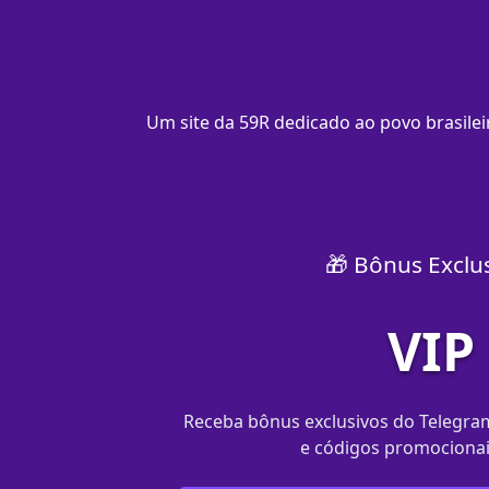
Um site da 59R dedicado ao povo brasilei
🎁 Bônus Exclu
VIP
Receba bônus exclusivos do Telegra
e códigos promocionai