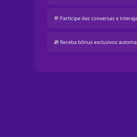
💬 Participe das conversas e interaj
🎁 Receba bônus exclusivos autom