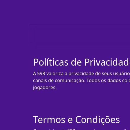
Políticas de Privacida
A 59R valoriza a privacidade de seus usuár
canais de comunicação. Todos os dados cole
jogadores.
Termos e Condições