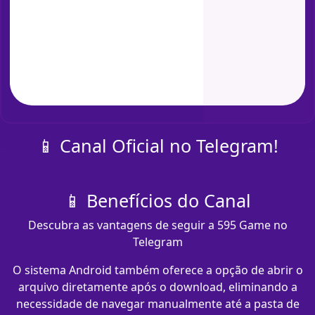
📱 Canal Oficial no Telegram!
📱 Benefícios do Canal
Descubra as vantagens de seguir a 595 Game no
Telegram
O sistema Android também oferece a opção de abrir o
arquivo diretamente após o download, eliminando a
necessidade de navegar manualmente até a pasta de