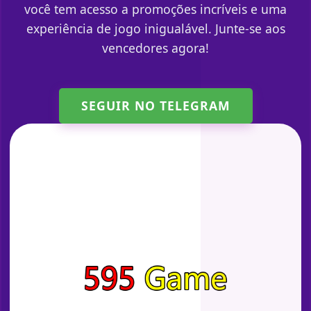
você tem acesso a promoções incríveis e uma
experiência de jogo inigualável. Junte-se aos
vencedores agora!
SEGUIR NO TELEGRAM