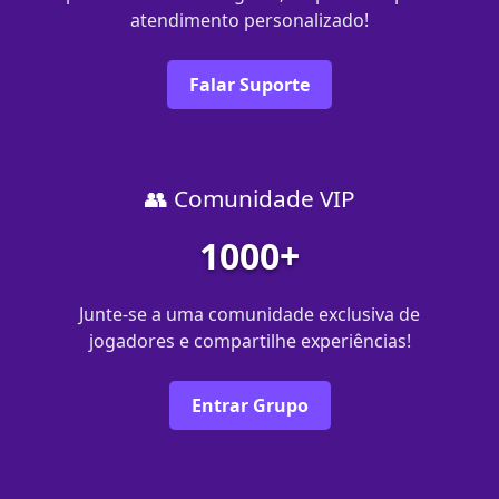
atendimento personalizado!
Falar Suporte
👥 Comunidade VIP
1000+
Junte-se a uma comunidade exclusiva de
jogadores e compartilhe experiências!
Entrar Grupo