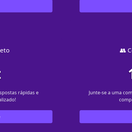
reto
👥 
t
espostas rápidas e
Junte-se a uma com
lizado!
compa
e