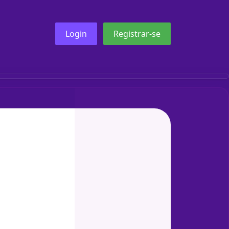
Login
Registrar-se