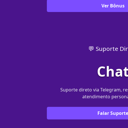
Ver Bônus
💬 Suporte Di
Cha
Suporte direto via Telegram, r
atendimento persona
Falar Suport