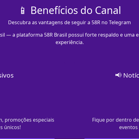
📱 Benefícios do Canal
Descubra as vantagens de seguir a 58R no Telegram
il — a plataforma 58R Brasil possui forte respaldo e uma 
experiência.
sivos
📢 Notí
m, promoções especiais
Fique por dentro d
s únicos!
eventos