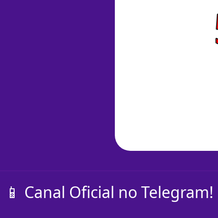
📱 Canal Oficial no Telegram!