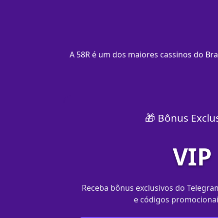
A 58R é um dos maiores cassinos do Bras
🎁 Bônus Exclu
VIP
Receba bônus exclusivos do Telegra
e códigos promocionai