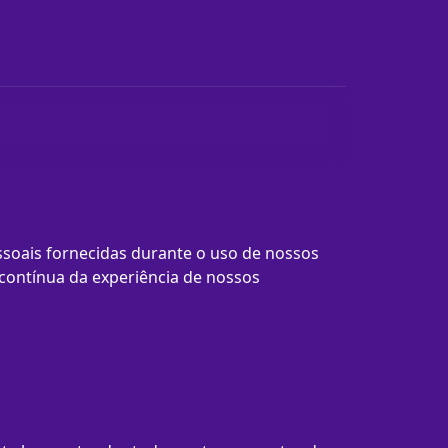
ssoais fornecidas durante o uso de nossos
 contínua da experiência de nossos