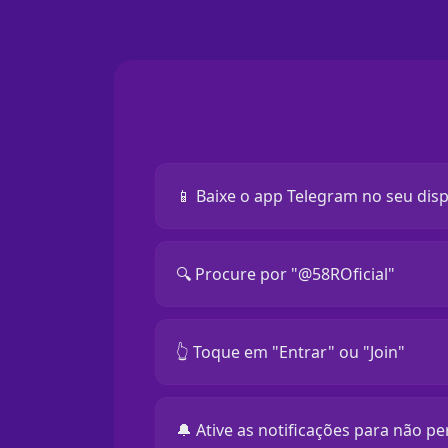
📱 Baixe o app Telegram no seu disp
🔍 Procure por "@58ROficial"
👆 Toque em "Entrar" ou "Join"
🔔 Ative as notificações para não p