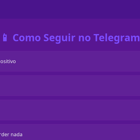
📱 Como Seguir no Telegram
ositivo
erder nada