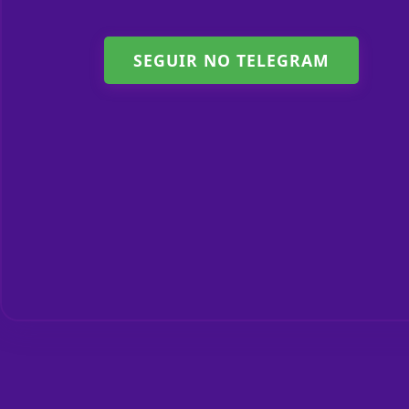
SEGUIR NO TELEGRAM