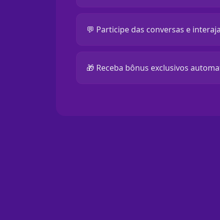
💬 Participe das conversas e interaj
🎁 Receba bônus exclusivos autom