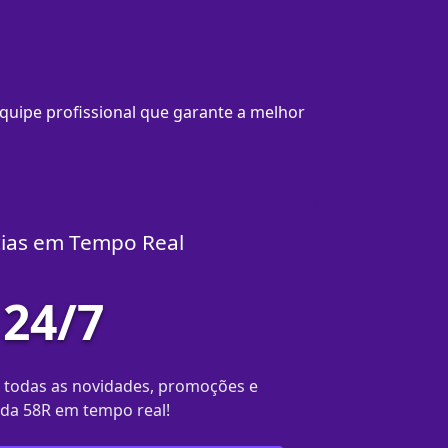
equipe profissional que garante a melhor
cias em Tempo Real
24/7
e todas as novidades, promoções e
 da 58R em tempo real!