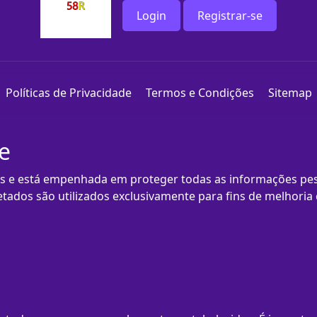
Login
Registrar-se
Políticas de Privacidade
Termos e Condições
Sitemap
de
ios e está empenhada em proteger todas as informações pe
tados são utilizados exclusivamente para fins de melhoria