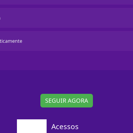
a
aticamente
SEGUIR AGORA
Acessos