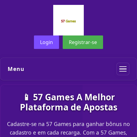
Login
Registrar-se
Menu
📱 57 Games A Melhor
Plataforma de Apostas
Cadastre-se na 57 Games para ganhar bônus no
cadastro e em cada recarga. Com a 57 Games,