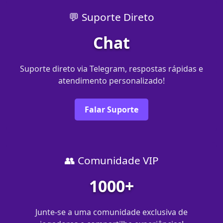
💬 Suporte Direto
Chat
Suporte direto via Telegram, respostas rápidas e
atendimento personalizado!
Falar Suporte
👥 Comunidade VIP
1000+
Junte-se a uma comunidade exclusiva de