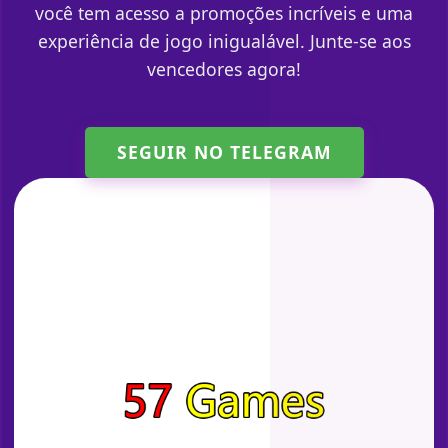
você tem acesso a promoções incríveis e uma
experiência de jogo inigualável. Junte-se aos
vencedores agora!
SEGUIR NO TELEGRAM