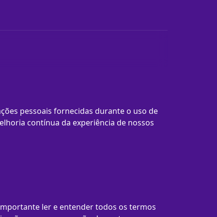
ações pessoais fornecidas durante o uso de
elhoria contínua da experiência de nossos
importante ler e entender todos os termos