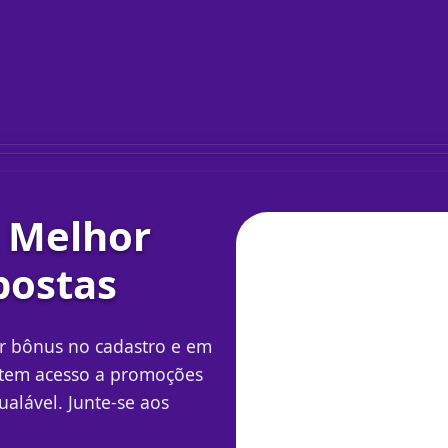
A Melhor
postas
r bônus no cadastro e em
 tem acesso a promoções
ualável. Junte-se aos