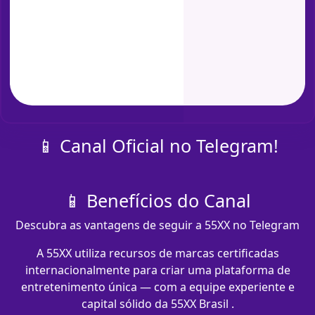
📱 Canal Oficial no Telegram!
📱 Benefícios do Canal
Descubra as vantagens de seguir a 55XX no Telegram
A 55XX utiliza recursos de marcas certificadas
internacionalmente para criar uma plataforma de
entretenimento única — com a equipe experiente e
capital sólido da 55XX Brasil .