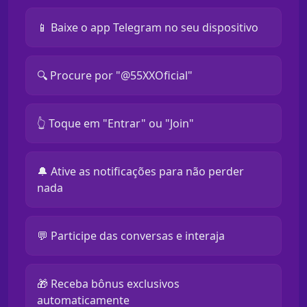
📱 Baixe o app Telegram no seu dispositivo
🔍 Procure por "@55XXOficial"
👆 Toque em "Entrar" ou "Join"
🔔 Ative as notificações para não perder
nada
💬 Participe das conversas e interaja
🎁 Receba bônus exclusivos
automaticamente