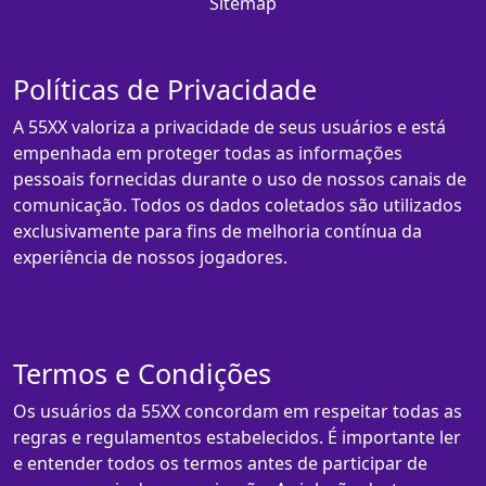
Sitemap
Políticas de Privacidade
A 55XX valoriza a privacidade de seus usuários e está
empenhada em proteger todas as informações
pessoais fornecidas durante o uso de nossos canais de
comunicação. Todos os dados coletados são utilizados
exclusivamente para fins de melhoria contínua da
experiência de nossos jogadores.
Termos e Condições
Os usuários da 55XX concordam em respeitar todas as
regras e regulamentos estabelecidos. É importante ler
e entender todos os termos antes de participar de