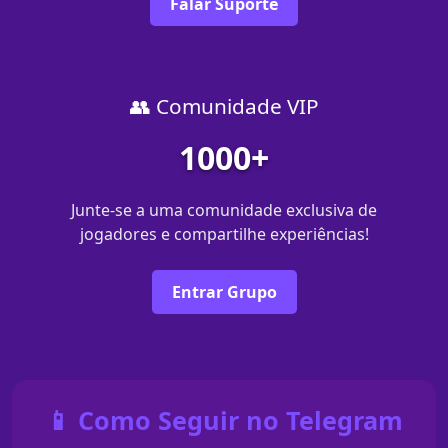
Falar Suporte
👥 Comunidade VIP
1000+
Junte-se a uma comunidade exclusiva de
jogadores e compartilhe experiências!
Entrar Grupo
📱 Como Seguir no Telegram