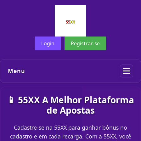
Login
Registrar-se
Menu
📱 55XX A Melhor Plataforma
de Apostas
Cadastre-se na 55XX para ganhar bônus no
cadastro e em cada recarga. Com a 55XX, você