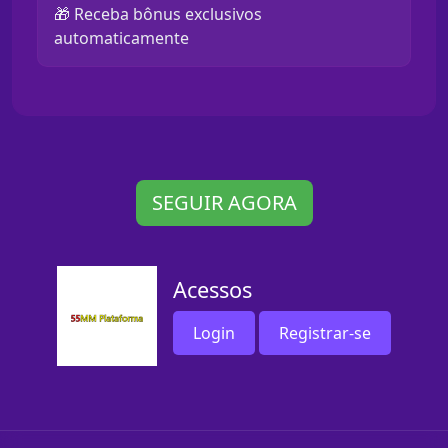
🎁 Receba bônus exclusivos
automaticamente
SEGUIR AGORA
Acessos
Login
Registrar-se