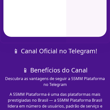
📱 Canal Oficial no Telegram!
📱 Benefícios do Canal
Descubra as vantagens de seguir a 55MM Plataforma
no Telegram
A 55MM Plataforma é uma das plataformas mais
prestigiadas no Brasil — a 55MM Plataforma Brasil
lidera em número de usuários, padrão de serviço e