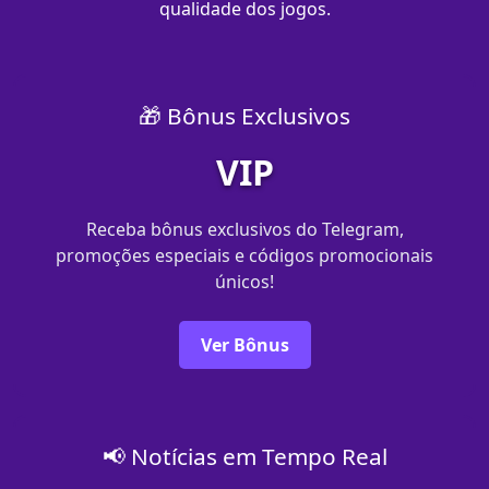
qualidade dos jogos.
🎁 Bônus Exclusivos
VIP
Receba bônus exclusivos do Telegram,
promoções especiais e códigos promocionais
únicos!
Ver Bônus
📢 Notícias em Tempo Real