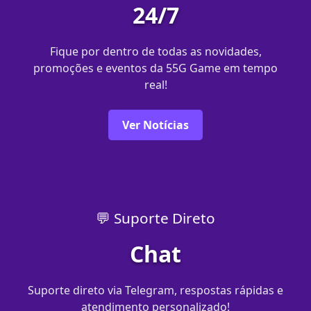
24/7
Fique por dentro de todas as novidades,
promoções e eventos da 55G Game em tempo
real!
Ver Notícias
💬 Suporte Direto
Chat
Suporte direto via Telegram, respostas rápidas e
atendimento personalizado!