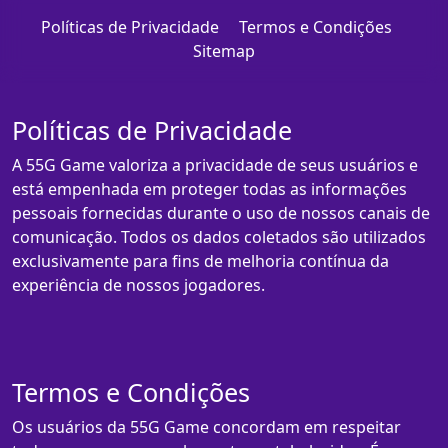
Políticas de Privacidade
Termos e Condições
Sitemap
Políticas de Privacidade
A 55G Game valoriza a privacidade de seus usuários e
está empenhada em proteger todas as informações
pessoais fornecidas durante o uso de nossos canais de
comunicação. Todos os dados coletados são utilizados
exclusivamente para fins de melhoria contínua da
experiência de nossos jogadores.
Termos e Condições
Os usuários da 55G Game concordam em respeitar