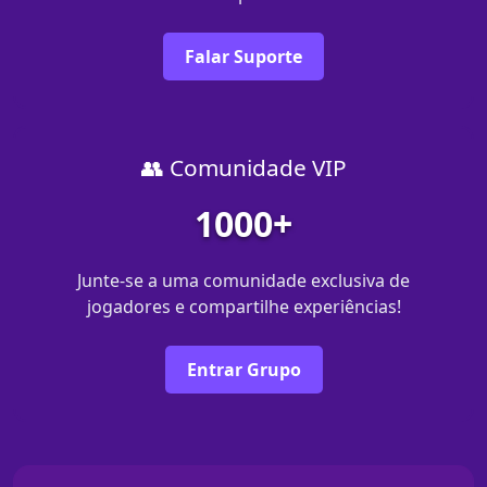
Falar Suporte
👥 Comunidade VIP
1000+
Junte-se a uma comunidade exclusiva de
jogadores e compartilhe experiências!
Entrar Grupo