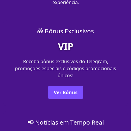
experiência.
🎁 Bônus Exclusivos
VIP
Receba bônus exclusivos do Telegram,
promoções especiais e códigos promocionais
únicos!
Ver Bônus
📢 Notícias em Tempo Real