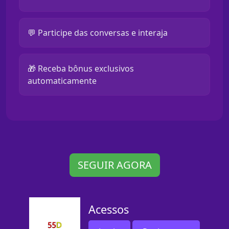
💬 Participe das conversas e interaja
🎁 Receba bônus exclusivos
automaticamente
SEGUIR AGORA
Acessos