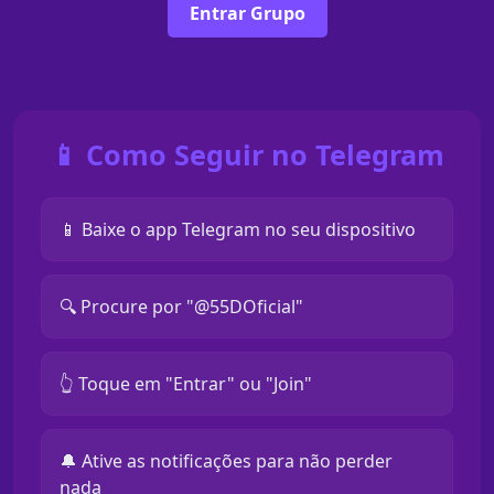
Entrar Grupo
📱 Como Seguir no Telegram
📱 Baixe o app Telegram no seu dispositivo
🔍 Procure por "@55DOficial"
👆 Toque em "Entrar" ou "Join"
🔔 Ative as notificações para não perder
nada