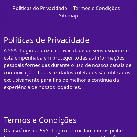
Políticas de Privacidade
Termos e Condições
Sitemap
Políticas de Privacidade
A 55Ac Login valoriza a privacidade de seus usuários e
está empenhada em proteger todas as informações
pessoais fornecidas durante o uso de nossos canais de
comunicação. Todos os dados coletados são utilizados
exclusivamente para fins de melhoria contínua da
experiência de nossos jogadores.
Termos e Condições
Os usuários da 55Ac Login concordam em respeitar