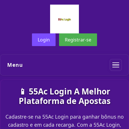
Login
Registrar-se
Menu
📱 55Ac Login A Melhor
Plataforma de Apostas
Cadastre-se na 55Ac Login para ganhar bônus no
cadastro e em cada recarga. Com a 55Ac Login,