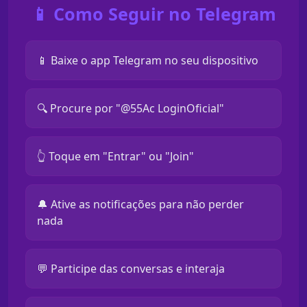
📱 Como Seguir no Telegram
📱 Baixe o app Telegram no seu dispositivo
🔍 Procure por "@55Ac LoginOficial"
👆 Toque em "Entrar" ou "Join"
🔔 Ative as notificações para não perder
nada
💬 Participe das conversas e interaja