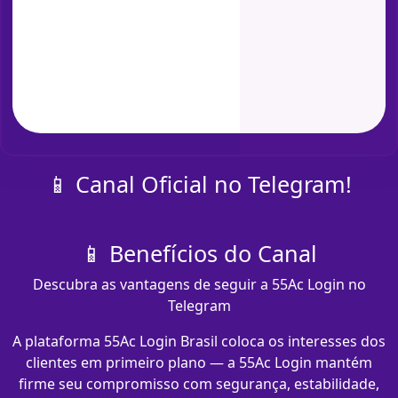
📱 Canal Oficial no Telegram!
📱 Benefícios do Canal
Descubra as vantagens de seguir a 55Ac Login no
Telegram
A plataforma 55Ac Login Brasil coloca os interesses dos
clientes em primeiro plano — a 55Ac Login mantém
firme seu compromisso com segurança, estabilidade,