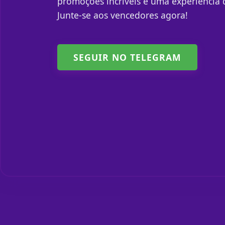
promoções incríveis e uma experiência d
Junte-se aos vencedores agora!
SEGUIR NO TELEGRAM