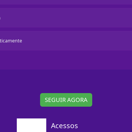
a
aticamente
SEGUIR AGORA
Acessos