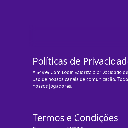
Políticas de Privacida
A 54999 Com Login valoriza a privacidade 
uso de nossos canais de comunicação. Todos
nossos jogadores.
Termos e Condições