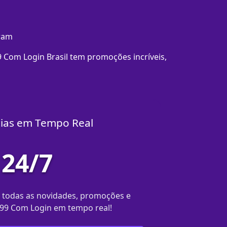
gram
Com Login Brasil tem promoções incríveis,
cias em Tempo Real
24/7
e todas as novidades, promoções e
99 Com Login em tempo real!