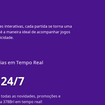
 interativas, cada partida se torna uma
o é a maneira ideal de acompanhar jogos
icidade.
cias em Tempo Real
24/7
e todas as novidades, promoções e
a 378Brl em tempo real!