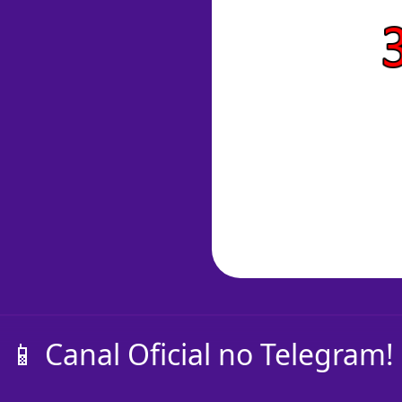
📱 Canal Oficial no Telegram!