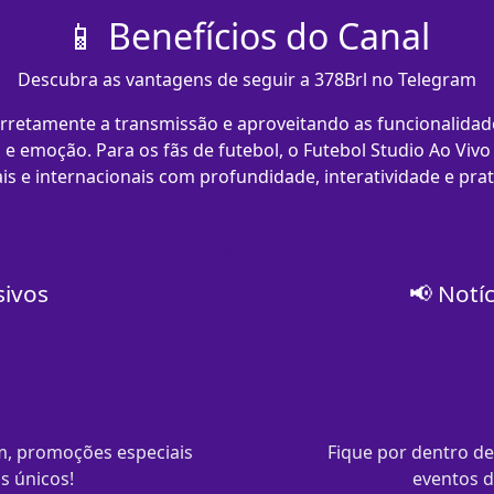
📱 Benefícios do Canal
Descubra as vantagens de seguir a 378Brl no Telegram
rretamente a transmissão e aproveitando as funcionalidades
e emoção. Para os fãs de futebol, o Futebol Studio Ao Viv
is e internacionais com profundidade, interatividade e prat
sivos
📢 Notí
m, promoções especiais
Fique por dentro d
s únicos!
eventos d