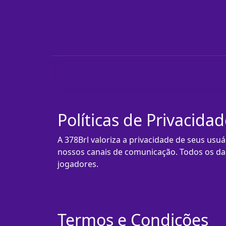
Políticas de Privacida
A 378Brl valoriza a privacidade de seus us
nossos canais de comunicação. Todos os dad
jogadores.
Termos e Condições