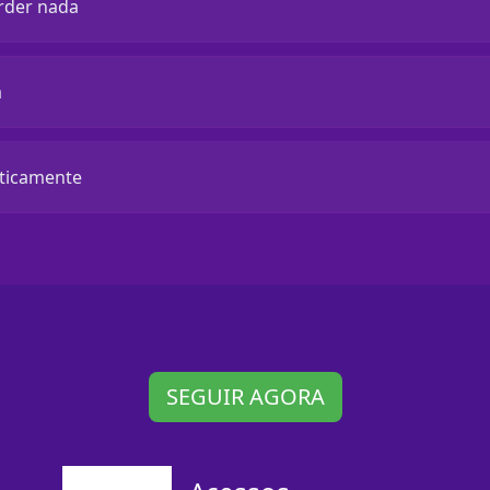
erder nada
a
aticamente
SEGUIR AGORA