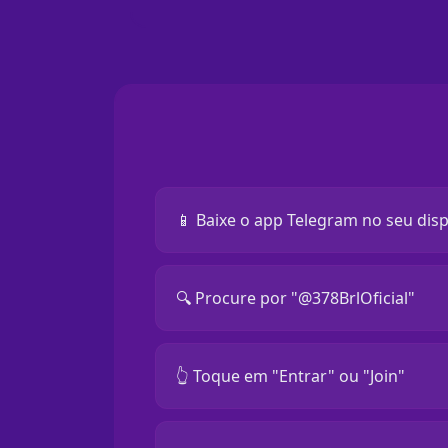
📱 Baixe o app Telegram no seu disp
🔍 Procure por "@378BrlOficial"
👆 Toque em "Entrar" ou "Join"