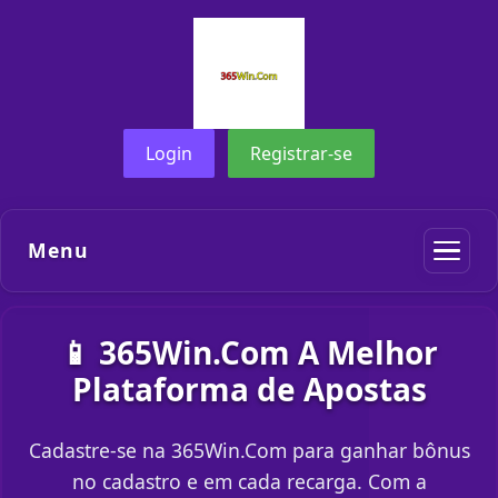
Login
Registrar-se
Menu
📱 365Win.Com A Melhor
Plataforma de Apostas
Cadastre-se na 365Win.Com para ganhar bônus
no cadastro e em cada recarga. Com a