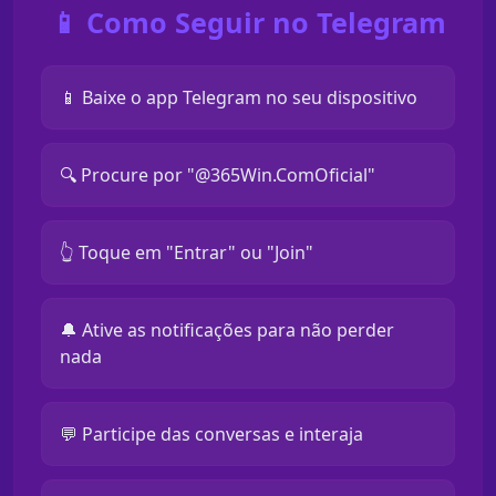
📱 Como Seguir no Telegram
📱 Baixe o app Telegram no seu dispositivo
🔍 Procure por "@365Win.ComOficial"
👆 Toque em "Entrar" ou "Join"
🔔 Ative as notificações para não perder
nada
💬 Participe das conversas e interaja