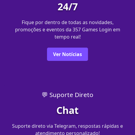
24/7
Fique por dentro de todas as novidades,
promoções e eventos da 357 Games Login em
tempo real!
Ver Notícias
💬 Suporte Direto
Chat
Suporte direto via Telegram, respostas rápidas e
atendimento personalizado!