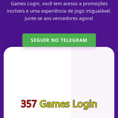
Games Login, você tem acesso a promoções
incríveis e uma experiência de jogo inigualável.
Junte-se aos vencedores agora!
SEGUIR NO TELEGRAM