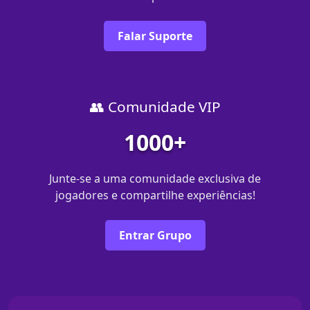
Falar Suporte
👥 Comunidade VIP
1000+
Junte-se a uma comunidade exclusiva de
jogadores e compartilhe experiências!
Entrar Grupo