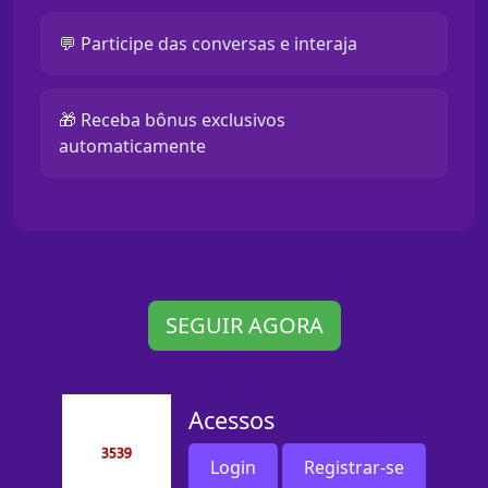
💬 Participe das conversas e interaja
🎁 Receba bônus exclusivos
automaticamente
SEGUIR AGORA
Acessos
Login
Registrar-se