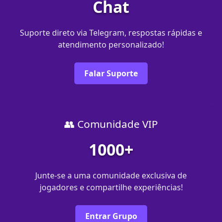
Chat
Suporte direto via Telegram, respostas rápidas e
atendimento personalizado!
Falar Suporte
👥 Comunidade VIP
1000+
Junte-se a uma comunidade exclusiva de
jogadores e compartilhe experiências!
Entrar Grupo