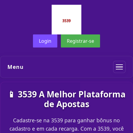
Login
Registrar-se
Menu
📱 3539 A Melhor Plataforma
de Apostas
Cadastre-se na 3539 para ganhar bônus no
cadastro e em cada recarga. Com a 3539, você