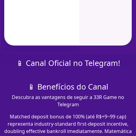
📱 Canal Oficial no Telegram!
📱 Benefícios do Canal
Descubra as vantagens de seguir a 33R Game no
Telegram
Matched deposit bonus de 100% (até R$+9~99 cap)
representa industry-standard first-deposit incentive,
doubling effective bankroll imediatamente. Matemática