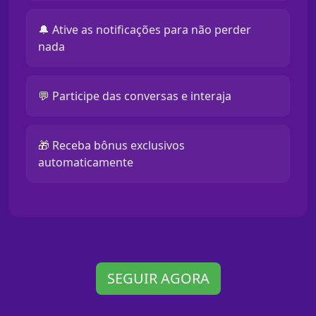
🔔 Ative as notificações para não perder
nada
💬 Participe das conversas e interaja
🎁 Receba bônus exclusivos
automaticamente
SEGUIR AGORA