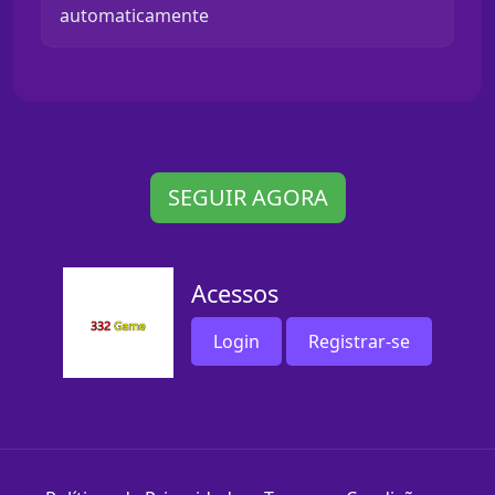
automaticamente
SEGUIR AGORA
Acessos
Login
Registrar-se