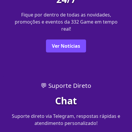
Fique por dentro de todas as novidades,
promoções e eventos da 332 Game em tempo
real!
Ver Notícias
💬 Suporte Direto
Chat
Suporte direto via Telegram, respostas rápidas e
atendimento personalizado!