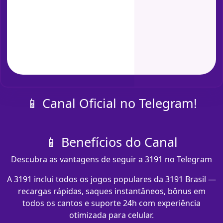
📱 Canal Oficial no Telegram!
📱 Benefícios do Canal
Descubra as vantagens de seguir a 3191 no Telegram
A 3191 inclui todos os jogos populares da 3191 Brasil —
recargas rápidas, saques instantâneos, bônus em
todos os cantos e suporte 24h com experiência
otimizada para celular.