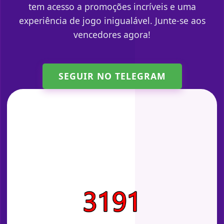
tem acesso a promoções incríveis e uma
experiência de jogo inigualável. Junte-se aos
vencedores agora!
SEGUIR NO TELEGRAM