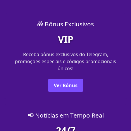
🎁 Bônus Exclusivos
VIP
Receba bônus exclusivos do Telegram,
promoções especiais e códigos promocionais
únicos!
Ver Bônus
📢 Notícias em Tempo Real
24/7