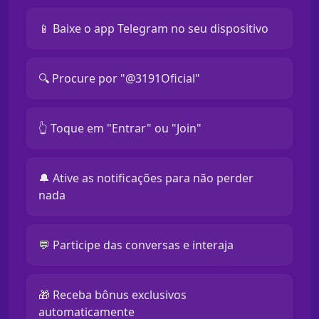
📱 Baixe o app Telegram no seu dispositivo
🔍 Procure por "@3191Oficial"
👆 Toque em "Entrar" ou "Join"
🔔 Ative as notificações para não perder
nada
💬 Participe das conversas e interaja
🎁 Receba bônus exclusivos
automaticamente