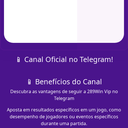
📱 Canal Oficial no Telegram!
📱 Benefícios do Canal
Descubra as vantagens de seguir a 289Win Vip no
Telegram
Aposta em resultados específicos em um jogo, como
desempenho de jogadores ou eventos específicos
durante uma partida.