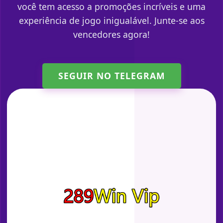
você tem acesso a promoções incríveis e uma
experiência de jogo inigualável. Junte-se aos
vencedores agora!
SEGUIR NO TELEGRAM