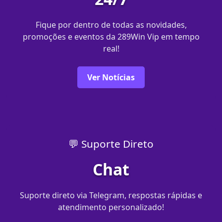
Fique por dentro de todas as novidades,
promoções e eventos da 289Win Vip em tempo
real!
Ver Notícias
💬 Suporte Direto
Chat
Suporte direto via Telegram, respostas rápidas e
atendimento personalizado!