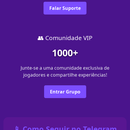
Falar Suporte
👥 Comunidade VIP
1000+
Junte-se a uma comunidade exclusiva de
jogadores e compartilhe experiências!
Entrar Grupo
📱 Como Seguir no Telegram