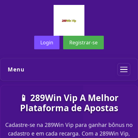
Login
Registrar-se
Menu
📱 289Win Vip A Melhor
Plataforma de Apostas
Cadastre-se na 289Win Vip para ganhar bônus no
cadastro e em cada recarga. Com a 289Win Vip,