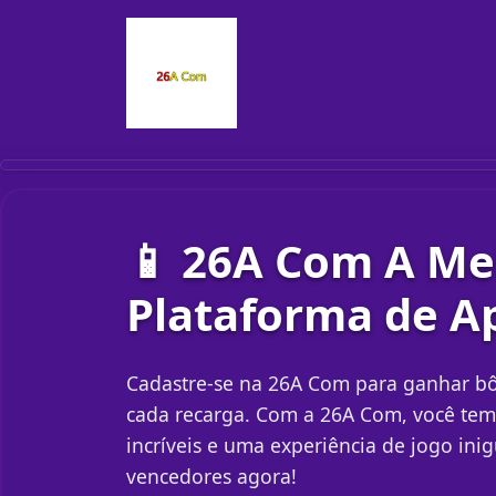
📱 26A Com A Me
Plataforma de A
Cadastre-se na 26A Com para ganhar b
cada recarga. Com a 26A Com, você te
incríveis e uma experiência de jogo inig
vencedores agora!