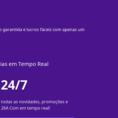
o garantida e lucros fáceis com apenas um
cias em Tempo Real
24/7
e todas as novidades, promoções e
 26A Com em tempo real!