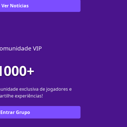
Ver Notícias
Comunidade VIP
1000+
unidade exclusiva de jogadores e
rtilhe experiências!
Entrar Grupo