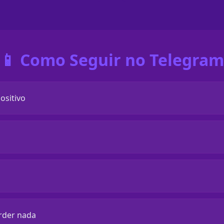
📱 Como Seguir no Telegram
ositivo
erder nada