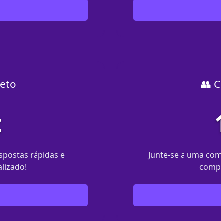
reto
👥 
t
espostas rápidas e
Junte-se a uma com
lizado!
compa
e