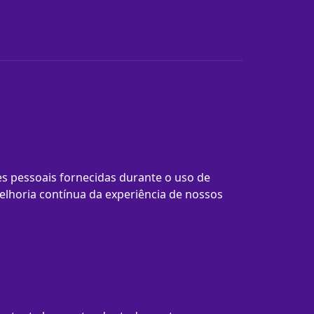
s pessoais fornecidas durante o uso de
elhoria contínua da experiência de nossos