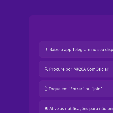
📱 Baixe o app Telegram no seu disp
🔍 Procure por "@26A ComOficial"
👆 Toque em "Entrar" ou "Join"
🔔 Ative as notificações para não p