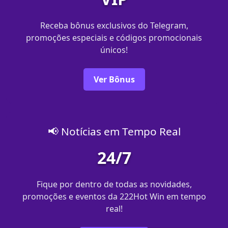
Receba bônus exclusivos do Telegram,
promoções especiais e códigos promocionais
únicos!
Ver Bônus
📢 Notícias em Tempo Real
24/7
Fique por dentro de todas as novidades,
promoções e eventos da 222Hot Win em tempo
real!