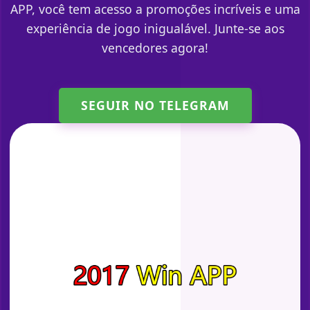
APP, você tem acesso a promoções incríveis e uma
experiência de jogo inigualável. Junte-se aos
vencedores agora!
SEGUIR NO TELEGRAM