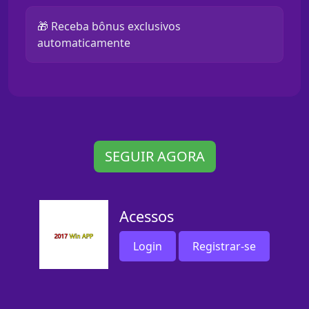
🎁 Receba bônus exclusivos
automaticamente
SEGUIR AGORA
Acessos
Login
Registrar-se