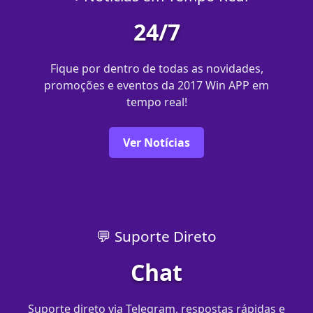
24/7
Fique por dentro de todas as novidades,
promoções e eventos da 2017 Win APP em
tempo real!
Ver Notícias
💬 Suporte Direto
Chat
Suporte direto via Telegram, respostas rápidas e