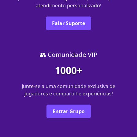
atendimento personalizado!
Falar Suporte
👥 Comunidade VIP
1000+
Junte-se a uma comunidade exclusiva de
jogadores e compartilhe experiências!
Entrar Grupo