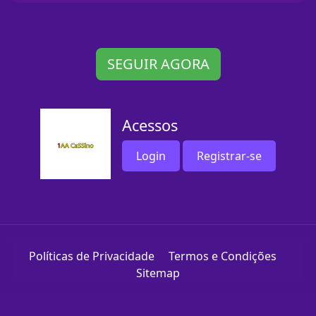
SEGUIR AGORA
Acessos
Login
Registrar-se
Políticas de Privacidade
Termos e Condições
Sitemap