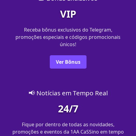
VIP
Receba bônus exclusivos do Telegram,
promoções especiais e códigos promocionais
únicos!
Ver Bônus
📢 Notícias em Tempo Real
24/7
Fique por dentro de todas as novidades,
promoções e eventos da 1AA CaSSino em tempo