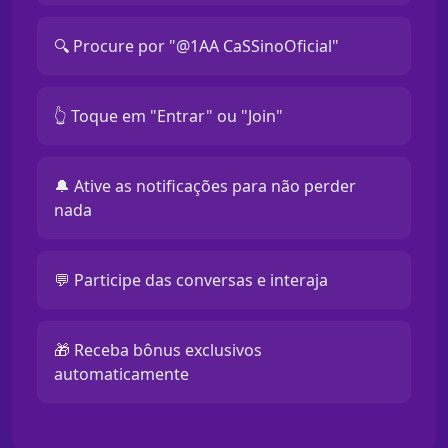
🔍 Procure por "@1AA CaSSinoOficial"
👆 Toque em "Entrar" ou "Join"
🔔 Ative as notificações para não perder
nada
💬 Participe das conversas e interaja
🎁 Receba bônus exclusivos
automaticamente