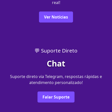
real!
Ver Notícias
💬 Suporte Direto
Chat
Suporte direto via Telegram, respostas rápidas e
atendimento personalizado!
Falar Suporte