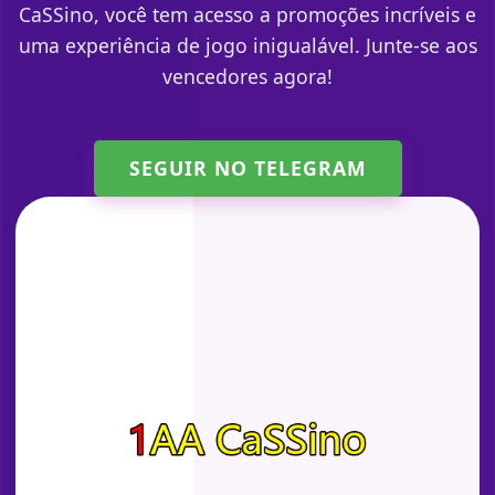
CaSSino, você tem acesso a promoções incríveis e
uma experiência de jogo inigualável. Junte-se aos
vencedores agora!
SEGUIR NO TELEGRAM