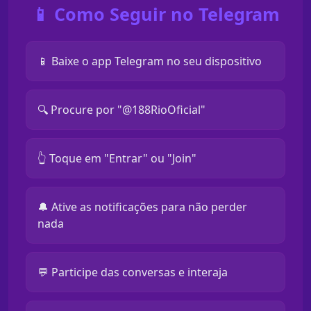
📱 Como Seguir no Telegram
📱 Baixe o app Telegram no seu dispositivo
🔍 Procure por "@188RioOficial"
👆 Toque em "Entrar" ou "Join"
🔔 Ative as notificações para não perder
nada
💬 Participe das conversas e interaja