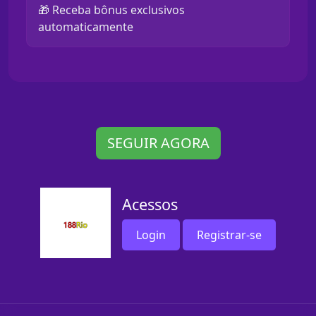
🎁 Receba bônus exclusivos
automaticamente
SEGUIR AGORA
Acessos
Login
Registrar-se