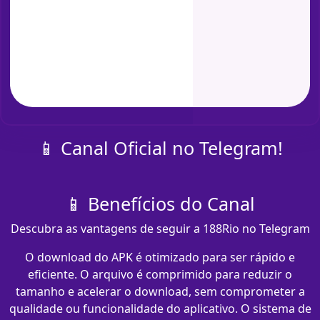
📱 Canal Oficial no Telegram!
📱 Benefícios do Canal
Descubra as vantagens de seguir a 188Rio no Telegram
O download do APK é otimizado para ser rápido e
eficiente. O arquivo é comprimido para reduzir o
tamanho e acelerar o download, sem comprometer a
qualidade ou funcionalidade do aplicativo. O sistema de