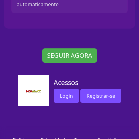
automaticamente
SEGUIR AGORA
Acessos
Login
Registrar-se