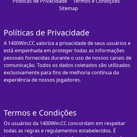
Políticas de Privacidade
Termos e Condições
Sitemap
Políticas de Privacidade
A 1400Win.CC valoriza a privacidade de seus usuários e
está empenhada em proteger todas as informações
pessoais fornecidas durante o uso de nossos canais de
comunicação. Todos os dados coletados são utilizados
exclusivamente para fins de melhoria contínua da
experiência de nossos jogadores.
Termos e Condições
Os usuários da 1400Win.CC concordam em respeitar
todas as regras e regulamentos estabelecidos. É