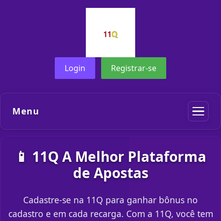
Login
Registrar-se
Menu
📱 11Q A Melhor Plataforma
de Apostas
Cadastre-se na 11Q para ganhar bônus no
cadastro e em cada recarga. Com a 11Q, você tem