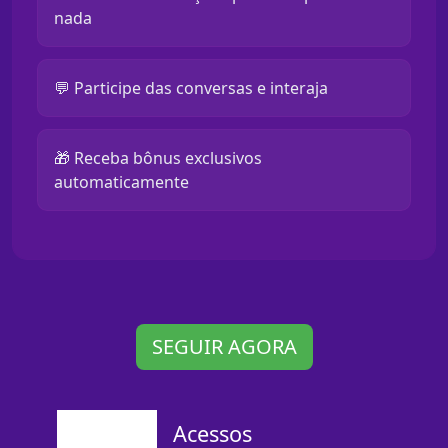
nada
💬 Participe das conversas e interaja
🎁 Receba bônus exclusivos
automaticamente
SEGUIR AGORA
Acessos