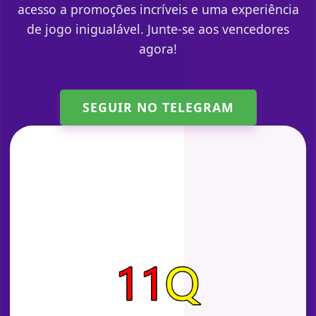
acesso a promoções incríveis e uma experiência
de jogo inigualável. Junte-se aos vencedores
agora!
SEGUIR NO TELEGRAM