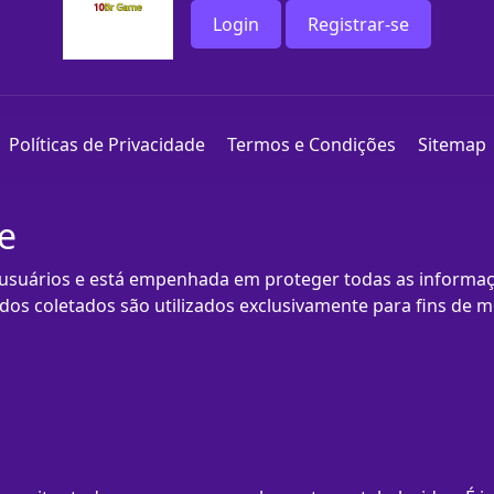
Login
Registrar-se
Políticas de Privacidade
Termos e Condições
Sitemap
de
s usuários e está empenhada em proteger todas as informaç
os coletados são utilizados exclusivamente para fins de m