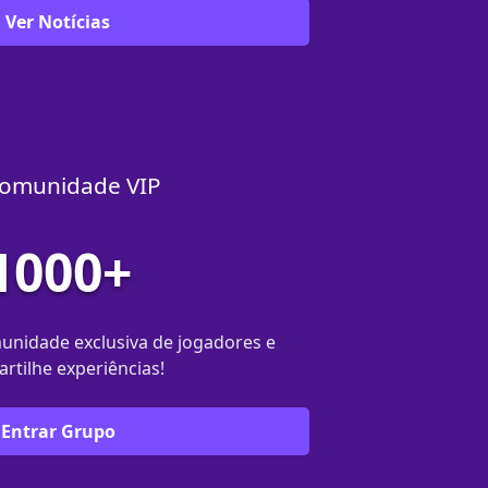
Ver Notícias
Comunidade VIP
1000+
unidade exclusiva de jogadores e
rtilhe experiências!
Entrar Grupo