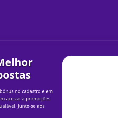
Melhor
postas
 bônus no cadastro e em
tem acesso a promoções
ualável. Junte-se aos