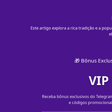
Este artigo explora a rica tradição e a po
e
🎁 Bônus Exclu
VIP
Receba bônus exclusivos do Telegra
e códigos promocionai