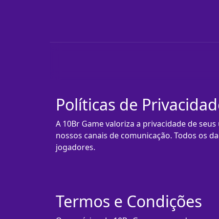
Políticas de Privacida
A 10Br Game valoriza a privacidade de seu
nossos canais de comunicação. Todos os dad
jogadores.
Termos e Condições